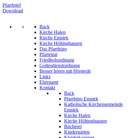
Pfarrbrief
Download
Back
Kirche Halen
Kirche Emstek
Kirche Höltinghausen
Das Pfarrbüro
Pfarreirat
Friedhofsordnung
Gottesdienstordnung
Besser hören mit Hörgerät
Links
Ehrenamt
Kontakt
Back
Pfarrbüro Emstek
Katholische Kirchengemeinde
Emstek
Kirche Halen
Kirche Höltinghausen
Bücherei
Kindergärten
Kleiderkammer