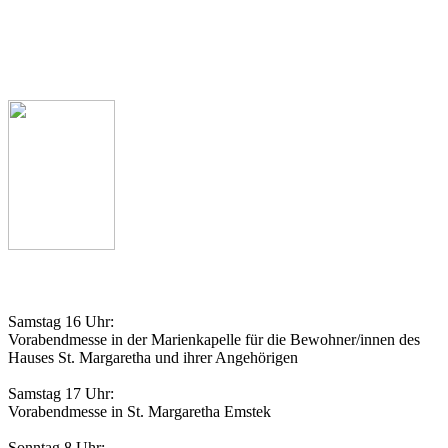
Pfarrbüro
Telefon: 04473 341
Pfarrer Michael Heyer
Telefon: 04473 927539
Gottesdienstordnung
Samstag 16 Uhr:
Vorabendmesse in der Marienkapelle für die Bewohner/innen des
Hauses St. Margaretha und ihrer Angehörigen
Samstag 17 Uhr:
Vorabendmesse in St. Margaretha Emstek
Sonntag 8 Uhr: