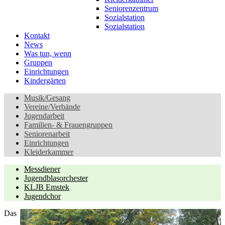
Seniorenzentrum
Sozialstation
Sozialstation
Kontakt
News
Was tun, wenn
Gruppen
Einrichtungen
Kindergärten
Musik/Gesang
Vereine/Verbände
Jugendarbeit
Familien- & Frauengruppen
Seniorenarbeit
Einrichtungen
Kleiderkammer
Messdiener
Jugendblasorchester
KLJB Emstek
Jugendchor
Das