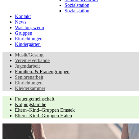
Sozialstation
Sozialstation
Kontakt
News
Was tun, wenn
Gruppen
Einrichtungen
Kindergärten
Musik/Gesang
Vereine/Verbände
Jugendarbeit
Familien- & Frauengruppen
Seniorenarbeit
Einrichtungen
Kleiderkammer
Frauengemeinschaft
Kolpingsfamilie
Eltern–Kind–Gruppen Emstek
Eltern–Kind–Gruppen Halen