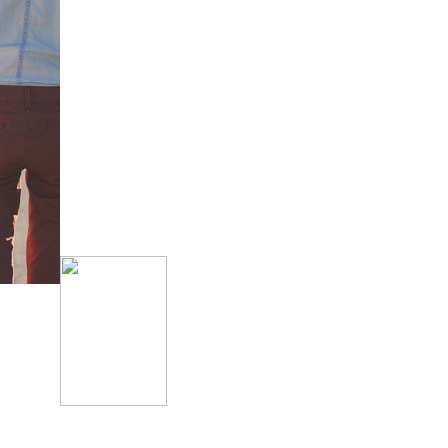
Kontakt
Kath. Kirchengemeinde St. Margaretha
Clemens August Str. 1
49685 Emstek
Pfarrbüro
Telefon: 04473 341
Pfarrer Michael Heyer
Telefon: 04473 927539