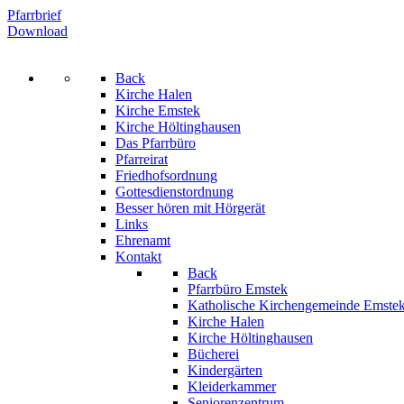
Pfarrbrief
Download
Back
Kirche Halen
Kirche Emstek
Kirche Höltinghausen
Das Pfarrbüro
Pfarreirat
Friedhofsordnung
Gottesdienstordnung
Besser hören mit Hörgerät
Links
Ehrenamt
Kontakt
Back
Pfarrbüro Emstek
Katholische Kirchengemeinde Emste
Kirche Halen
Kirche Höltinghausen
Bücherei
Kindergärten
Kleiderkammer
Seniorenzentrum