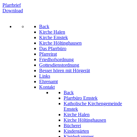
Pfarrbrief
Download
Back
Kirche Halen
Kirche Emstek
Kirche Höltinghausen
Das Pfarrbüro
Pfarreirat
Friedhofsordnung
Gottesdienstordnung
Besser hören mit Hörgerät
Links
Ehrenamt
Kontakt
Back
Pfarrbüro Emstek
Katholische Kirchengemeinde
Emstek
Kirche Halen
Kirche Höltinghausen
Bücherei
Kindergärten
Kleiderkammer