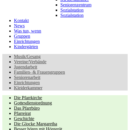
Seniorenzentrum
Sozialstation
Sozialstation
Kontakt
News
Was tun, wenn
Gruppen
Einrichtungen
Kindergärten
Musik/Gesang
Vereine/Verbände
Jugendarbeit
Familien- & Frauengruppen
Seniorenarbeit
Einrichtungen
Kleiderkammer
Die Pfarrkirche
Gottesdienstordnung
Das Pfarrbüro
Pfarreirat
Geschichte
Die Glocke Margaretha
Besser hören mit Hörgerät