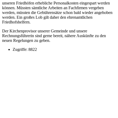
unseren Friedhöfen erhebliche Personalkosten eingespart werden
können. Müssten sämtliche Arbeiten an Fachfirmen vergeben
werden, müssten die Gebührensätze schon bald wieder angehoben
werden. Ein großes Lob gilt daher den ehrenamtlichen
Friedhofshelfern.
Der Kirchenprovisor unserer Gemeinde und unsere
Rechnungsführerin sind gerne bereit, nähere Auskünfte zu den
neuen Regelungen zu geben.
Zugriffe: 8822
Kontakt
Kath. Kirchengemeinde St. Margaretha
Clemens August Str. 1
49685 Emstek
Pfarrbüro
Telefon: 04473 341
Pfarrer Michael Heyer