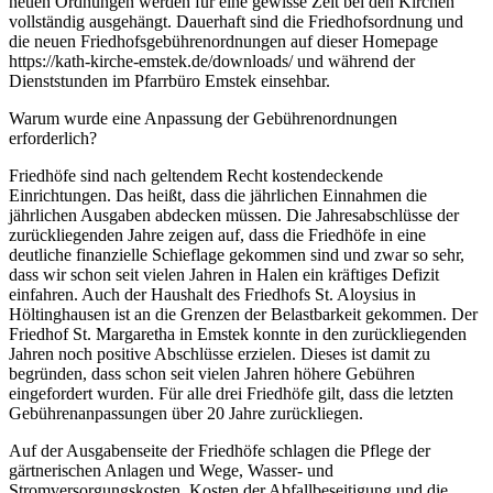
neuen Ordnungen werden für eine gewisse Zeit bei den Kirchen
vollständig ausgehängt. Dauerhaft sind die Friedhofsordnung und
die neuen Friedhofsgebührenordnungen auf dieser Homepage
https://kath-kirche-emstek.de/downloads/ und während der
Dienststunden im Pfarrbüro Emstek einsehbar.
Warum wurde eine Anpassung der Gebührenordnungen
erforderlich?
Friedhöfe sind nach geltendem Recht kostendeckende
Einrichtungen. Das heißt, dass die jährlichen Einnahmen die
jährlichen Ausgaben abdecken müssen. Die Jahresabschlüsse der
zurückliegenden Jahre zeigen auf, dass die Friedhöfe in eine
deutliche finanzielle Schieflage gekommen sind und zwar so sehr,
dass wir schon seit vielen Jahren in Halen ein kräftiges Defizit
einfahren. Auch der Haushalt des Friedhofs St. Aloysius in
Höltinghausen ist an die Grenzen der Belastbarkeit gekommen. Der
Friedhof St. Margaretha in Emstek konnte in den zurückliegenden
Jahren noch positive Abschlüsse erzielen. Dieses ist damit zu
begründen, dass schon seit vielen Jahren höhere Gebühren
eingefordert wurden. Für alle drei Friedhöfe gilt, dass die letzten
Gebührenanpassungen über 20 Jahre zurückliegen.
Auf der Ausgabenseite der Friedhöfe schlagen die Pflege der
gärtnerischen Anlagen und Wege, Wasser- und
Stromversorgungskosten, Kosten der Abfallbeseitigung und die