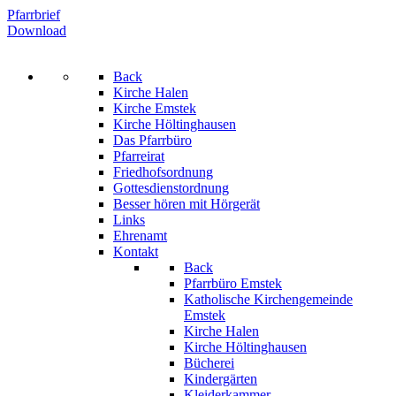
Pfarrbrief
Download
Back
Kirche Halen
Kirche Emstek
Kirche Höltinghausen
Das Pfarrbüro
Pfarreirat
Friedhofsordnung
Gottesdienstordnung
Besser hören mit Hörgerät
Links
Ehrenamt
Kontakt
Back
Pfarrbüro Emstek
Katholische Kirchengemeinde
Emstek
Kirche Halen
Kirche Höltinghausen
Bücherei
Kindergärten
Kleiderkammer