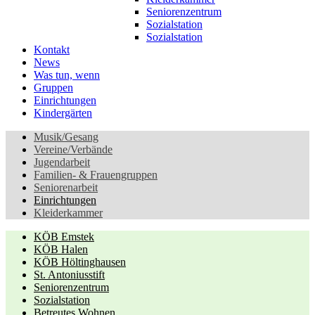
Seniorenzentrum
Sozialstation
Sozialstation
Kontakt
News
Was tun, wenn
Gruppen
Einrichtungen
Kindergärten
Musik/Gesang
Vereine/Verbände
Jugendarbeit
Familien- & Frauengruppen
Seniorenarbeit
Einrichtungen
Kleiderkammer
KÖB Emstek
KÖB Halen
KÖB Höltinghausen
St. Antoniusstift
Seniorenzentrum
Sozialstation
Betreutes Wohnen