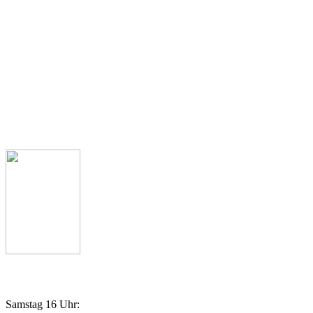
Kath. Kirchengemeinde St. Margaretha
Clemens August Str. 1
49685 Emstek
Pfarrbüro
Telefon: 04473 341
Pfarrer Michael Heyer
Telefon: 04473 927539
Gottesdienstordnung
Samstag 16 Uhr: