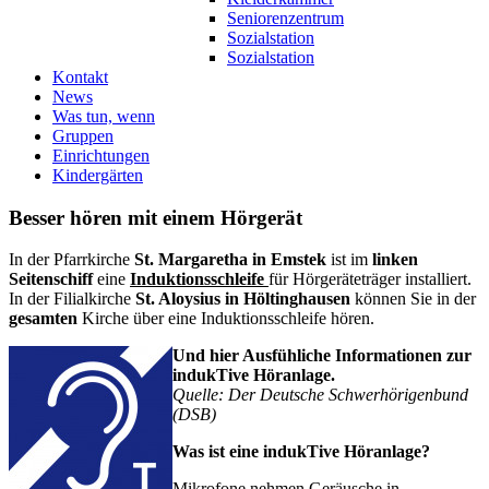
Seniorenzentrum
Sozialstation
Sozialstation
Kontakt
News
Was tun, wenn
Gruppen
Einrichtungen
Kindergärten
Besser hören mit einem Hörgerät
In der Pfarrkirche
St. Margaretha in Emstek
ist im
linken
Seitenschiff
eine
Induktionsschleife
für Hörgeräteträger installiert.
In der Filialkirche
St. Aloysius in Höltinghausen
können Sie in der
gesamten
Kirche über eine Induktionsschleife hören.
Und hier Ausfühliche Informationen zur
indukTive Höranlage.
Quelle: Der Deutsche Schwerhörigenbund
(DSB)
Was ist eine indukTive Höranlage?
Mikrofone nehmen Geräusche in