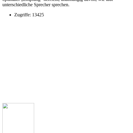
unterschiedliche Sprecher sprechen.
Zugriffe: 13425
Kontakt
Kath. Kirchengemeinde St. Margaretha
Clemens August Str. 1
49685 Emstek
Pfarrbüro
Telefon: 04473 341
Pfarrer Michael Heyer
Telefon: 04473 927539