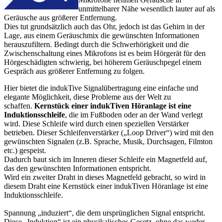
unmittelbarer Nähe wesentlich lauter auf als
Geräusche aus größerer Entfernung.
Dies tut grundsätzlich auch das Ohr, jedoch ist das Gehirn in der
Lage, aus einem Geräuschmix die gewünschten Informationen
herauszufiltern. Bedingt durch die Schwerhörigkeit und die
Zwischenschaltung eines Mikrofons ist es beim Hörgerät für den
Hörgeschädigten schwierig, bei höherem Geräuschpegel einem
Gespräch aus größerer Entfernung zu folgen.
Hier bietet die indukTive Signalübertragung eine einfache und
elegante Möglichkeit, diese Probleme aus der Welt zu
schaffen.
Kernstück einer indukTiven Höranlage ist eine
Induktionsschleife
, die im Fußboden oder an der Wand verlegt
wird. Diese Schleife wird durch einen speziellen Verstärker
betrieben. Dieser Schleifenverstärker („Loop Driver“) wird mit den
gewünschten Signalen (z.B. Sprache, Musik, Durchsagen, Filmton
etc.) gespeist.
Dadurch baut sich im Inneren dieser Schleife ein Magnetfeld auf,
das den gewünschten Informationen entspricht.
Wird ein zweiter Draht in dieses Magnetfeld gebracht, so wird in
diesem Draht eine Kernstück einer indukTiven Höranlage ist eine
Induktionsschleife.
Spannung „induziert“, die dem ursprünglichen Signal entspricht.
Diese „Induktion“ ist ein physikalisches Gesetz, ohne das weder