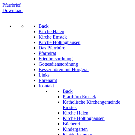
Pfarrbrief
Download
Back
Kirche Halen
Kirche Emstek
Kirche Höltinghausen
Das Pfarrbüro
Pfarreirat
Friedhofsordnung
Gottesdienstordnung
Besser hören mit Hörgerät
Links
Ehrenamt
Kontakt
Back
Pfarrbüro Emstek
Katholische Kirchengemeinde
Emstek
Kirche Halen
Kirche Höltinghausen
Bücherei
Kindergärten
Kleiderkammer