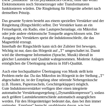
Elektromotoren noch Stromerzeuger oder Transformatoren
funktionieren würden. Die Ringleitung für Hörgeräte arbeitet nach
demselben Prinzip.
Das gesamte System besteht aus einem speziellen Verstärker und der
Ringleitung (Ringschleife) selbst. Der Verstärker kann an ein
Fernsehgerät, ein Radio, eine Lautsprecheranlage, ein Mikrofon
oder jede andere elektronische Tonquelle angeschlossen sein. Der
Ausgang des Verstärkers speist die Induktionsschleife, die das
Magnetfeld erzeugt.
Innerhalb der Ringschleife kann sich der Zuhörer frei bewegen.
Wichtig ist nur, dass das Hörgerät auf „T“ umgeschaltet ist. Damit
wird die übertragene Information (Sprache, Musik) überall in
gleicher Lautstärke und Qualität wahrgenommen. Moderne Anlagen
ermöglichen die Übertragung nahezu in HiFi-Qualität.
Auch eine hochqualitative Übertragung von Musik stellt kein
Problem mehr dar. Da das Mikrofon im Hörgerät in der Stellung „T“
abgeschaltet ist, ist der Empfang ohne störende Nebengeräusche
(z.B. Husten, Papierrascheln, Geschirrgeklapper) möglich.
Gute Induktionsverstärker verfügen über einen integrierte
automatische Verstärkungsregelung („Dynamikkompressor“), sodass
auch größere Lautstärkeunterschiede automatisch ausgeglichen
werden. Für den Hörgeräteträger bedeutet das, dass bei ihm immer
optimaler „Empfang“ herrscht, unabhängig davon, wie laut