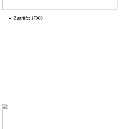
Zugriffe: 17006
Kontakt
Kath. Kirchengemeinde St. Margaretha
Clemens August Str. 1
49685 Emstek
Pfarrbüro
Telefon: 04473 341
Pfarrer Michael Heyer
Telefon: 04473 927539