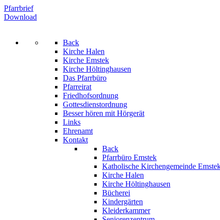
Pfarrbrief
Download
Back
Kirche Halen
Kirche Emstek
Kirche Höltinghausen
Das Pfarrbüro
Pfarreirat
Friedhofsordnung
Gottesdienstordnung
Besser hören mit Hörgerät
Links
Ehrenamt
Kontakt
Back
Pfarrbüro Emstek
Katholische Kirchengemeinde Emste
Kirche Halen
Kirche Höltinghausen
Bücherei
Kindergärten
Kleiderkammer
Seniorenzentrum