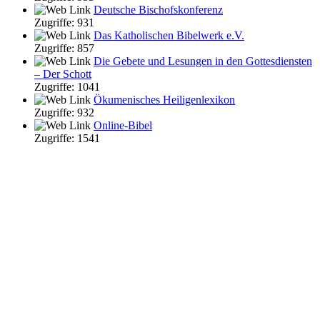
Deutsche Bischofskonferenz
Zugriffe: 931
Das Katholischen Bibelwerk e.V.
Zugriffe: 857
Die Gebete und Lesungen in den Gottesdiensten
– Der Schott
Zugriffe: 1041
Ökumenisches Heiligenlexikon
Zugriffe: 932
Online-Bibel
Zugriffe: 1541
Kontakt
Kath. Kirchengemeinde St. Margaretha
Clemens August Str. 1
49685 Emstek
Pfarrbüro
Telefon: 04473 341
Pfarrer Michael Heyer