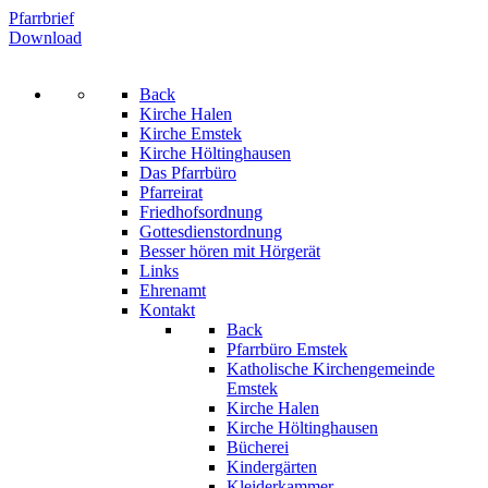
Pfarrbrief
Download
Back
Kirche Halen
Kirche Emstek
Kirche Höltinghausen
Das Pfarrbüro
Pfarreirat
Friedhofsordnung
Gottesdienstordnung
Besser hören mit Hörgerät
Links
Ehrenamt
Kontakt
Back
Pfarrbüro Emstek
Katholische Kirchengemeinde
Emstek
Kirche Halen
Kirche Höltinghausen
Bücherei
Kindergärten
Kleiderkammer