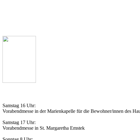
Pfarrbüro
Telefon: 04473 341
Pfarrer Michael Heyer
Telefon: 04473 927539
Gottesdienstordnung
Samstag 16 Uhr:
Vorabendmesse in der Marienkapelle für die Bewohner/innen des Hau
Samstag 17 Uhr:
Vorabendmesse in St. Margaretha Emstek
Sonntag 8 Uhr: