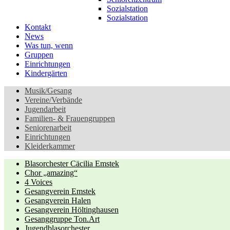
Sozialstation
Sozialstation
Kontakt
News
Was tun, wenn
Gruppen
Einrichtungen
Kindergärten
Musik/Gesang
Vereine/Verbände
Jugendarbeit
Familien- & Frauengruppen
Seniorenarbeit
Einrichtungen
Kleiderkammer
Blasorchester Cäcilia Emstek
Chor „amazing“
4 Voices
Gesangverein Emstek
Gesangverein Halen
Gesangverein Höltinghausen
Gesanggruppe Ton.Art
Jugendblasorchester