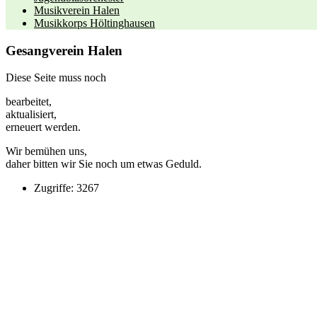
Musikverein Halen
Musikkorps Höltinghausen
Gesangverein Halen
Diese Seite muss noch
bearbeitet,
aktualisiert,
erneuert werden.
Wir bemühen uns,
daher bitten wir Sie noch um etwas Geduld.
Zugriffe: 3267
Kontakt
Kath. Kirchengemeinde St. Margaretha
Clemens August Str. 1
49685 Emstek