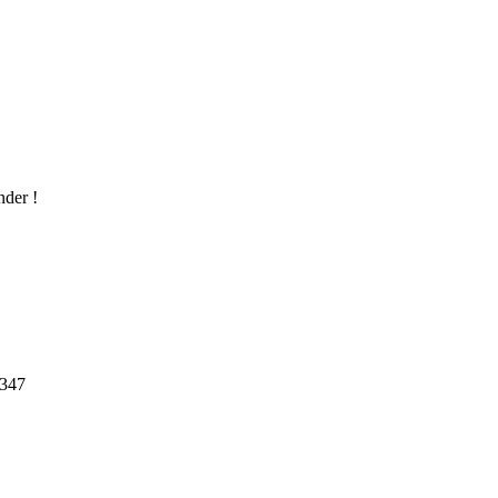
nder !
.347