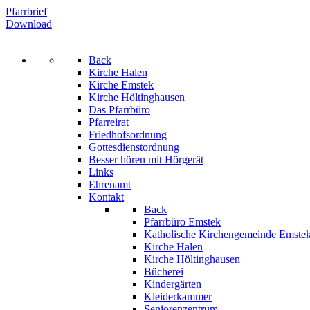
Pfarrbrief
Download
Back
Kirche Halen
Kirche Emstek
Kirche Höltinghausen
Das Pfarrbüro
Pfarreirat
Friedhofsordnung
Gottesdienstordnung
Besser hören mit Hörgerät
Links
Ehrenamt
Kontakt
Back
Pfarrbüro Emstek
Katholische Kirchengemeinde Emste
Kirche Halen
Kirche Höltinghausen
Bücherei
Kindergärten
Kleiderkammer
Seniorenzentrum