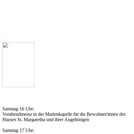
49685 Emstek
Pfarrbüro
Telefon: 04473 341
Pfarrer Michael Heyer
Telefon: 04473 927539
Gottesdienstordnung
Samstag 16 Uhr:
Vorabendmesse in der Marienkapelle für die Bewohner/innen des
Hauses St. Margaretha und ihrer Angehörigen
Samstag 17 Uhr: