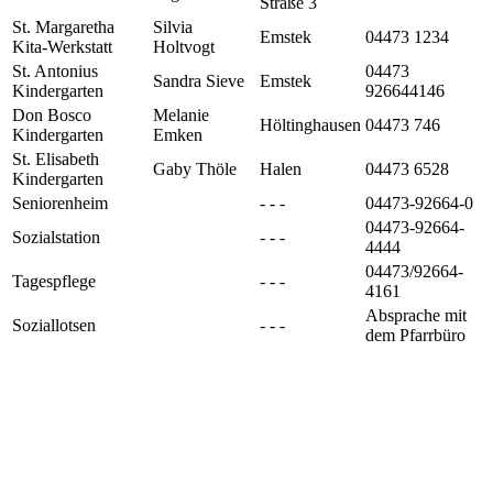
Straße 3
St. Margaretha
Silvia
Emstek
04473 1234
Kita-Werkstatt
Holtvogt
St. Antonius
04473
Sandra Sieve
Emstek
Kindergarten
926644146
Don Bosco
Melanie
Höltinghausen
04473 746
Kindergarten
Emken
St. Elisabeth
Gaby Thöle
Halen
04473 6528
Kindergarten
Seniorenheim
- - -
04473-92664-0
04473-92664-
Sozialstation
- - -
4444
04473/92664-
Tagespflege
- - -
4161
Absprache mit
Soziallotsen
- - -
dem Pfarrbüro
Kontakt
Kath. Kirchengemeinde St. Margaretha
Clemens August Str. 1