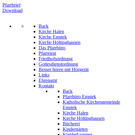
Pfarrbrief
Download
Back
Kirche Halen
Kirche Emstek
Kirche Höltinghausen
Das Pfarrbüro
Pfarreirat
Friedhofsordnung
Gottesdienstordnung
Besser hören mit Hörgerät
Links
Ehrenamt
Kontakt
Back
Pfarrbüro Emstek
Katholische Kirchengemeinde
Emstek
Kirche Halen
Kirche Höltinghausen
Bücherei
Kindergärten
Kleiderkammer